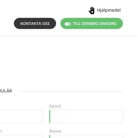
Hjälpmedel
toggle_on
KONTAKTA OSS
TILL DENBRO OMSORG
MULÄR
Epost
r
Ämne