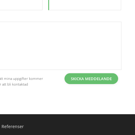
att mina uppgifter kommer
SKICKA MEDDELANDE
 att bli kontaktad
Referenser