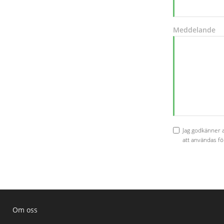
Meddelande
Jag godkänner 
att användas för
Om oss